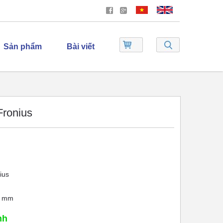
Sản phẩm
Bài viết
Fronius
ius
m mm
nh