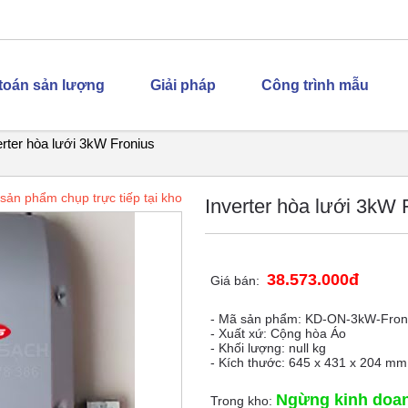
 toán sản lượng
Giải pháp
Công trình mẫu
erter hòa lưới 3kW Fronius
sản phẩm chụp trực tiếp tại kho
Inverter hòa lưới 3kW 
38.573.000đ
Giá bán:
- Mã sản phẩm: KD-ON-3kW-Fron
- Xuất xứ: Cộng hòa Áo
- Khối lượng: null kg
- Kích thước: 645 x 431 x 204 m
Ngừng kinh doa
Trong kho: