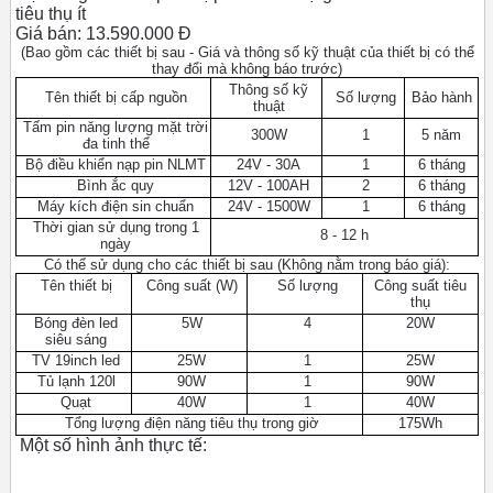
tiêu thụ ít
Giá bán: 13.590.000 Đ
(Bao gồm các thiết bị sau - Giá và thông số kỹ thuật của thiết bị có thể
thay đổi mà không báo trước)
Thông số kỹ
Tên thiết bị cấp nguồn
Số lượng
Bảo hành
thuật
Tấm pin năng lượng mặt trời
300W
1
5 năm
đa tinh thể
Bộ điều khiển nạp pin NLMT
24V - 30A
1
6 tháng
Bình ắc quy
12V - 100AH
2
6 tháng
Máy kích điện sin chuẩn
24V - 1500W
1
6 tháng
Thời gian sử dụng trong 1
8 - 12 h
ngày
Có thể sử dụng cho các thiết bị sau (Không nằm trong báo giá):
Tên thiết bị
Công suất (W)
Số lượng
Công suất tiêu
thụ
Bóng đèn led
5W
4
20W
siêu sáng
TV 19inch led
25W
1
25W
Tủ lạnh 120l
90W
1
90W
Quạt
40W
1
40W
Tổng lượng điện năng tiêu thụ trong giờ
175Wh
Một số hình ảnh thực tế: