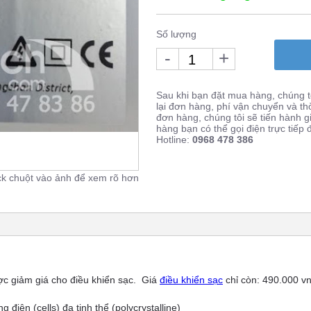
Số lượng
-
+
Sau khi bạn đặt mua hàng, chúng tô
lại đơn hàng, phí vận chuyển và th
đơn hàng, chúng tôi sẽ tiến hành 
hàng bạn có thể gọi điện trực tiếp
Hotline:
0968 478 386
ck chuột vào ảnh để xem rõ hơn
ợc giảm giá cho điều khiển sạc.
Giá
điều khiển sạc
chỉ còn:
490.000
v
điện (cells) đa tinh thể (polycrystalline)