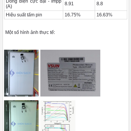
Dòng điện cực đại - Impp
8.91
8.8
(A)
Hiệu suất tấm pin
16.75%
16.63%
Một số hình ảnh thực tế: