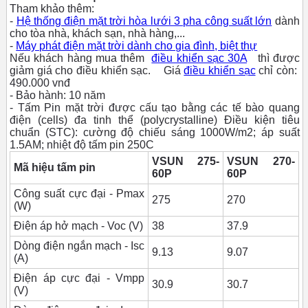
Tham khảo thêm:
-
Hệ thống điện mặt trời hòa lưới 3 pha công suất lớn
dành
cho tòa nhà, khách sạn, nhà hàng,...
-
Máy phát điện mặt trời dành cho gia đình, biệt thự
Nếu khách hàng mua thêm
điều khiển sạc 30A
thì được
giảm giá cho điều khiển sạc.
Giá
điều khiển sạc
chỉ còn:
490.000 vnđ
- Bảo hành: 10 năm
- Tấm Pin mặt trời được cấu tạo bằng các tế bào quang
điện (cells) đa tinh thể (polycrystalline)
Điều kiện tiêu
chuẩn (STC): cường độ chiếu sáng 1000W/m2; áp suất
1.5AM; nhiệt độ tấm pin 250C
VSUN 275-
VSUN 270-
Mã hiệu tấm pin
60P
60P
Công suất cực đại - Pmax
275
270
(W)
Điện áp hở mạch - Voc (V)
38
37.9
Dòng điện ngắn mạch - Isc
9.13
9.07
(A)
Điện áp cực đại - Vmpp
30.9
30.7
(V)