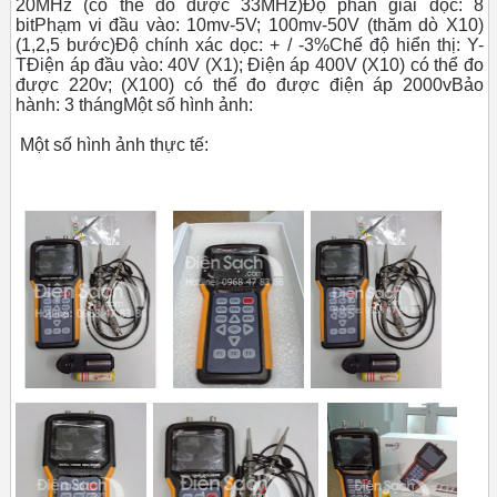
20MHz (có thể đo được 33MHz)Độ phân giải dọc: 8
bitPhạm vi đầu vào: 10mv-5V; 100mv-50V (thăm dò X10)
(1,2,5 bước)Độ chính xác dọc: + / -3%Chế độ hiển thị: Y-
TĐiện áp đầu vào: 40V (X1); Điện áp 400V (X10) có thể đo
được 220v; (X100) có thể đo được điện áp 2000vBảo
hành: 3 thángMột số hình ảnh:
Một số hình ảnh thực tế: