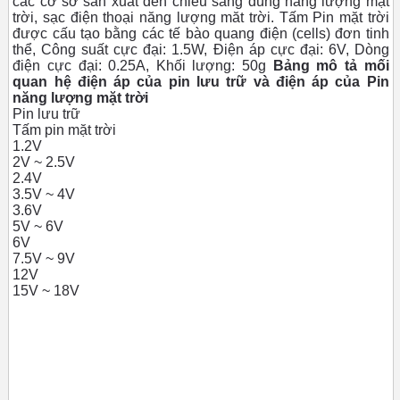
các cơ sở sản xuất đèn chiếu sáng dùng năng lượng mặt
trời, sạc điện thoại năng lượng măt trời. Tấm Pin mặt trời
được cấu tạo bằng các tế bào quang điện (cells) đơn tinh
thể, Công suất cực đại: 1.5W, Điện áp cực đại: 6V, Dòng
điện cực đại: 0.25A, Khối lượng: 50g
Bảng mô tả mối
quan hệ điện áp của pin lưu trữ và điện áp của Pin
năng lượng mặt trời
Pin lưu trữ
Tấm pin mặt trời
1.2V
2V ~ 2.5V
2.4V
3.5V ~ 4V
3.6V
5V ~ 6V
6V
7.5V ~ 9V
12V
15V ~ 18V