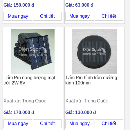
Giá: 150.000 đ
Giá: 63.000 đ
Mua ngay
Chi tiết
Mua ngay
Chi tiết
Tấm Pin năng lượng mặt
Tấm Pin hình tròn đường
trời 2W 6V
kính 100mm
Xuất xứ: Trung Quốc
Xuất xứ: Trung Quốc
Giá: 170.000 đ
Giá: 130.000 đ
Mua ngay
Chi tiết
Mua ngay
Chi tiết