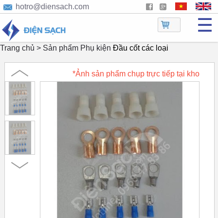
hotro@diensach.com
☰
Trang chủ >
Sản phẩm
Phụ kiện
Đầu cốt các loại
*Ảnh sản phẩm chụp trực tiếp tại kho