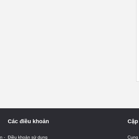
Các điều khoản
Cập 
n -
Điều khoản sử dụng
Cung 