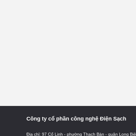
Công ty cổ phần công nghệ Điện Sạch
Địa chỉ: 97 Cổ Linh - phường Thạch Bàn - quận Long Biê